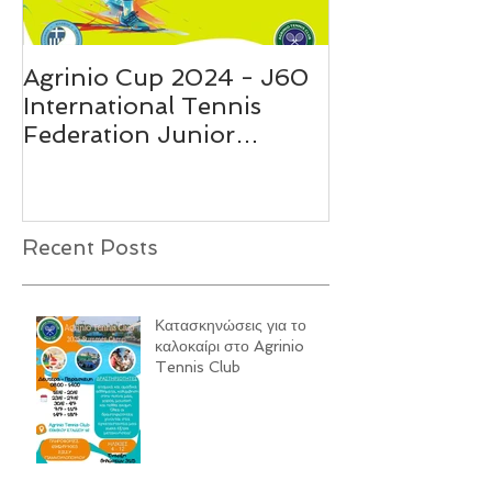
Agrinio Cup 2024 - J60
Agrinio Tenni
International Tennis
Summer Cam
Federation Junior
Παιδικές Ακαδ
Tournament
Recent Posts
Κατασκηνώσεις για το
καλοκαίρι στο Agrinio
Tennis Club