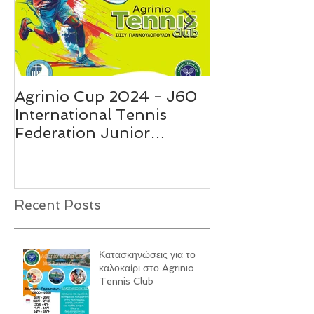
Agrinio Cup 2024 - J60
Agrinio Tenni
International Tennis
Summer Cam
Federation Junior
Παιδικές Ακαδ
Tournament
Recent Posts
Κατασκηνώσεις για το
καλοκαίρι στο Agrinio
Tennis Club