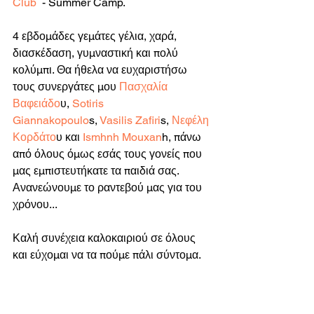
Club
  - Summer Camp. 
4 εβδομάδες γεμάτες γέλια, χαρά, 
διασκέδαση, γυμναστική και πολύ 
κολύμπι. Θα ήθελα να ευχαριστήσω 
τους συνεργάτες μου
 Πασχαλία 
Βαφειάδο
υ,
 Sotiris 
Giannakopoulo
s,
 Vasilis Zafiri
s,
 Νεφέλη 
Κορδάτο
υ και
 Ismhnh Mouxan
h, πάνω 
από όλους όμως εσάς τους γονείς που 
μας εμπιστευτήκατε τα παιδιά σας. 
Ανανεώνουμε το ραντεβού μας για του 
χρόνου... 
Καλή συνέχεια καλοκαιριού σε όλους 
και εύχομαι να τα πούμε πάλι σύντομα. 